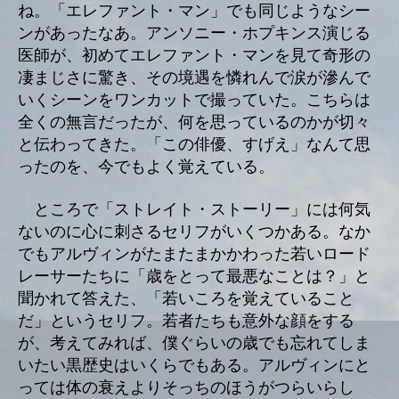
ね。「エレファント・マン」でも同じようなシー
ンがあったなあ。アンソニー・ホプキンス演じる
医師が、初めてエレファント・マンを見て奇形の
凄まじさに驚き、その境遇を憐れんで涙が滲んで
いくシーンをワンカットで撮っていた。こちらは
全くの無言だったが、何を思っているのかが切々
と伝わってきた。「この俳優、すげえ」なんて思
ったのを、今でもよく覚えている。
ところで「ストレイト・ストーリー」には何気
ないのに心に刺さるセリフがいくつかある。なか
でもアルヴィンがたまたまかかわった若いロード
レーサーたちに「歳をとって最悪なことは？」と
聞かれて答えた、「若いころを覚えていること
だ」というセリフ。若者たちも意外な顔をする
が、考えてみれば、僕ぐらいの歳でも忘れてしま
いたい黒歴史はいくらでもある。アルヴィンにと
っては体の衰えよりそっちのほうがつらいらし