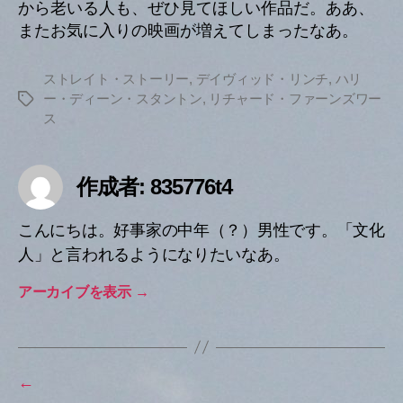
から老いる人も、ぜひ見てほしい作品だ。ああ、
またお気に入りの映画が増えてしまったなあ。
ストレイト・ストーリー
,
デイヴィッド・リンチ
,
ハリ
ー・ディーン・スタントン
,
リチャード・ファーンズワー
タ
ス
グ
作成者: 835776t4
こんにちは。好事家の中年（？）男性です。「文化
人」と言われるようになりたいなあ。
アーカイブを表示
→
←