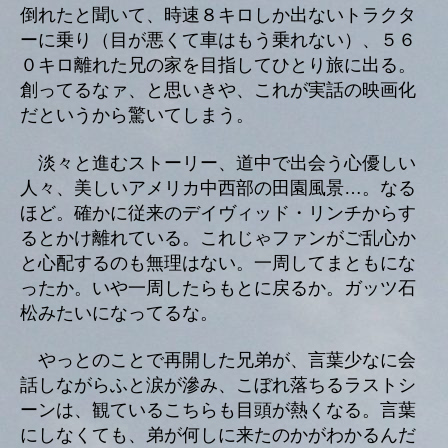
倒れたと聞いて、時速８キロしか出ないトラクタ
ーに乗り（目が悪くて車はもう乗れない）、５６
０キロ離れた兄の家を目指してひとり旅に出る。
創ってるなァ、と思いきや、これが実話の映画化
だというから驚いてしまう。
淡々と進むストーリー、道中で出会う心優しい
人々、美しいアメリカ中西部の田園風景…。なる
ほど。確かに従来のデイヴィッド・リンチからす
るとかけ離れている。これじゃファンがご乱心か
と心配するのも無理はない。一周してまともにな
ったか。いや一周したらもとに戻るか。ガッツ石
松みたいになってるな。
やっとのことで再開した兄弟が、言葉少なに会
話しながらふと涙が滲み、こぼれ落ちるラストシ
ーンは、観ているこちらも目頭が熱くなる。言葉
にしなくても、弟が何しに来たのかがわかるんだ