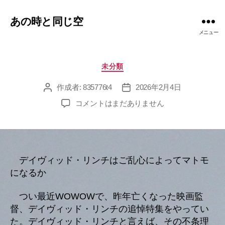
あの時と同じ空
メニュー
カ
未分類
テ
ゴ
作成者:
835776t4
2026年2月4日
投
投
リ
稿
稿
へ
コメントはまだありません
ー
者
日
の
デイヴィッド・リンチはご乱心によってマトモ
になるか
つい最近WOWOWで、昨年亡くなった映画監
督、デイヴィッド・リンチの追悼特集をやってい
た。デイヴィッド・リンチと言えば、その不条理