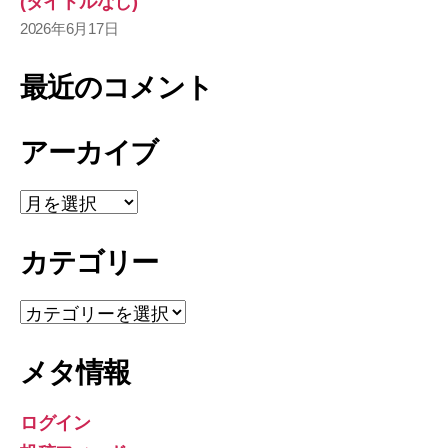
(タイトルなし)
2026年6月17日
最近のコメント
アーカイブ
ア
ー
カ
カテゴリー
イ
ブ
カ
テ
ゴ
メタ情報
リ
ー
ログイン