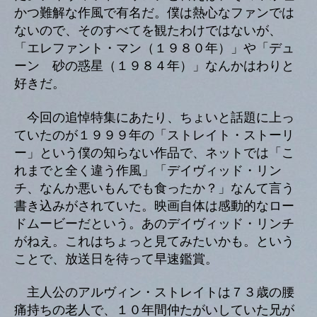
かつ難解な作風で有名だ。僕は熱心なファンでは
ないので、そのすべてを観たわけではないが、
「エレファント・マン（１９８０年）」や「デュ
ーン 砂の惑星（１９８４年）」なんかはわりと
好きだ。
今回の追悼特集にあたり、ちょいと話題に上っ
ていたのが１９９９年の「ストレイト・ストーリ
ー」という僕の知らない作品で、ネットでは「こ
れまでと全く違う作風」「デイヴィッド・リン
チ、なんか悪いもんでも食ったか？」なんて言う
書き込みがされていた。映画自体は感動的なロー
ドムービーだという。あのデイヴィッド・リンチ
がねえ。これはちょっと見てみたいかも。という
ことで、放送日を待って早速鑑賞。
主人公のアルヴィン・ストレイトは７３歳の腰
痛持ちの老人で、１０年間仲たがいしていた兄が