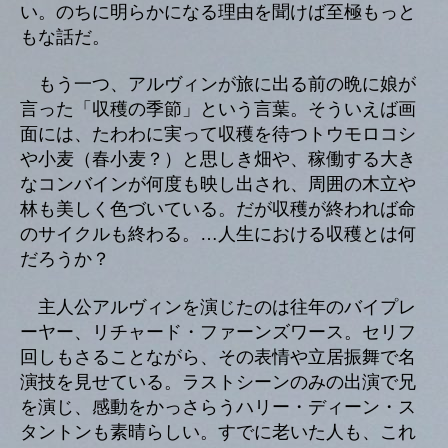
い。のちに明らかになる理由を聞けば至極もっと
もな話だ。
もう一つ、アルヴィンが旅に出る前の晩に娘が
言った「収穫の季節」という言葉。そういえば画
面には、たわわに実って収穫を待つトウモロコシ
や小麦（春小麦？）と思しき畑や、稼働する大き
なコンバインが何度も映し出され、周囲の木立や
林も美しく色づいている。だが収穫が終われば命
のサイクルも終わる。…人生における収穫とは何
だろうか？
主人公アルヴィンを演じたのは往年のバイプレ
ーヤー、リチャード・ファーンズワース。セリフ
回しもさることながら、その表情や立居振舞で名
演技を見せている。ラストシーンのみの出演で兄
を演じ、感動をかっさらうハリー・ディーン・ス
タントンも素晴らしい。すでに老いた人も、これ