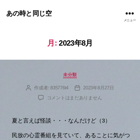
あの時と同じ空
メニュー
月:
2023年8月
カ
未分類
テ
ゴ
作成者:
835776t4
2023年8月27日
投
投
リ
稿
稿
へ
コメントはまだありません
ー
者
日
の
夏と言えば怪談・・・なんだけど（3）
民放の心霊番組を見ていて、あることに気がつ