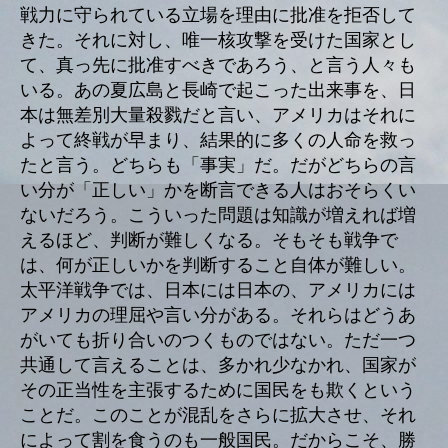
戦力に守られている立場を理由に批准を拒否して
きた。それに対し、唯一核攻撃を受けた国家とし
て、真っ先に批准すべきであろう、と言う人々も
いる。あの夏広島と長崎で起こった出来事を、日
本は無差別大量殺戮だと言い、アメリカはそれに
よって終戦が早まり、結果的に多くの人命を救っ
たと言う。どちらも「事実」だ。だがどちらの言
い分が「正しい」かを断言できる人はおそらくい
ないだろう。こういった問題は知識が増えれば増
えるほど、判断が難しくなる。そもそも戦争で
は、何が正しいかを判断すること自体が難しい。
太平洋戦争では、日本には日本の、アメリカには
アメリカの理屈や言い分がある。それらはどうあ
がいても折り合いのつくものではない。ただ一つ
共通して言えることは、多かれ少なかれ、国家が
その正当性を主張するために国民をも欺くという
ことだ。このことが混乱をさらに拡大させ、それ
によって割を食うのも一般国民。だからこそ、勝