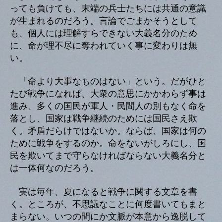
っても負けても、末端の兵士たちには共通の意識
が生まれるのだろう。言論でごまかそうとして
も、個人には理解すらできない大義名分のため
に、命が理不尽に奪われていく事に変わりは無
い。
「命より大事なものはない」という。だがひと
たび戦争になれば、大衆の意思にかかわらず事は
進み、多くの国民が軍人・民間人の別もなく命を
落とし、国家は戦争継続のためには国民さえ欺
く。矛盾だらけではないか。ならば、国家は何の
ために戦争をするのか。命をないがしろにし、国
民を欺いてまで守らなければならない大義名分と
は一体何なのだろう。
実は毎年、夏になると戦争に関する文章を書
く。ところが、不思議なことに何度書いてもまと
まらない。いつの間にか文脈が本意から逸脱して