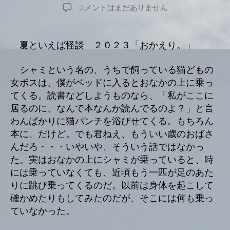
リ
稿
稿
へ
コメントはまだありません
ー
者
日
の
夏といえば怪談 ２０２３「おかえり。」
シャミという名の、うちで飼っている猫どもの
女ボスは、僕がベッドに入るとおなかの上に乗っ
てくる。読書などしようものなら、「私がここに
居るのに、なんで本なんか読んでるのよ？」と言
わんばかりに猫パンチを浴びせてくる。もちろん
本に、だけど。でも君ねえ、もういい歳のおばさ
んだろ・・・いやいや、そういう話ではなかっ
た。実はおなかの上にシャミが乗っていると、時
には乗っていなくても、近頃もう一匹が足のあた
りに跳び乗ってくるのだ。以前は身体を起こして
確かめたりもしてみたのだが、そこには何も乗っ
ていなかった。