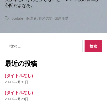
心配だよなあ。
youtuber
,
保護者
,
将来の夢
,
発達段階
タ
グ
検
索
対
象:
最近の投稿
(タイトルなし)
2026年7月31日
(タイトルなし)
2026年7月29日