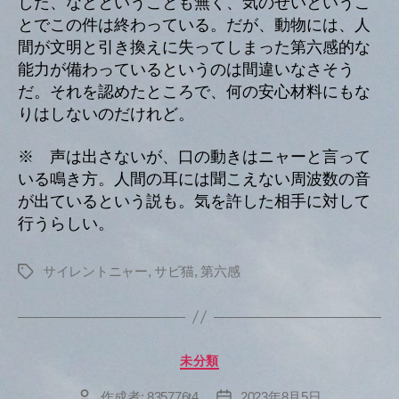
した、などということも無く、気のせいというこ
とでこの件は終わっている。だが、動物には、人
間が文明と引き換えに失ってしまった第六感的な
能力が備わっているというのは間違いなさそう
だ。それを認めたところで、何の安心材料にもな
りはしないのだけれど。
※ 声は出さないが、口の動きはニャーと言って
いる鳴き方。人間の耳には聞こえない周波数の音
が出ているという説も。気を許した相手に対して
行うらしい。
サイレントニャー
,
サビ猫
,
第六感
タ
グ
カ
未分類
テ
ゴ
作成者:
835776t4
2023年8月5日
投
投