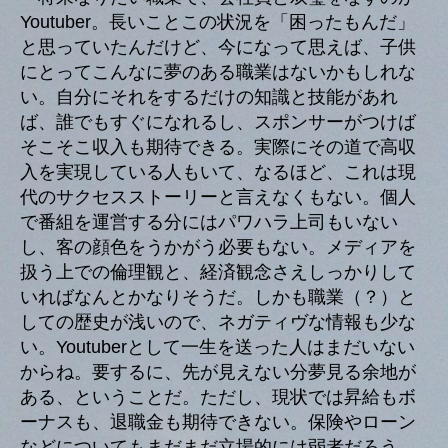
Youtuber。長いことこの状況を「困ったもんだ」
と思っていたんだけど、今になって思えば、子供
にとってこんなに夢のある職業はないかもしれな
い。自分にそれをするだけの知識と技能があれ
ば、誰でもすぐになれるし、スポンサーがつけば
そこそこ収入も期待できる。実際にその道で高収
入を実現している人もいて、なるほど、これは現
代のサクセスストーリーと言えなくもない。個人
で番組を運営する分にはパワハラ上司もいない
し、客の顔色をうかがう必要もない。メディアを
扱う上での倫理観と、経済観念さえしっかりして
いればなんとかなりそうだ。しかも職業（？）と
しての歴史が浅いので、ネガティヴな情報も少な
い。Youtuberとして一生を送った人はまだいない
からね。要するに、先が見えない分夢見る余地が
ある、ということだ。ただし、現状では昇給もボ
ーナスも、退職金も期待できない。保険やローン
などについてもまだまだ立場的には弱者だろう。