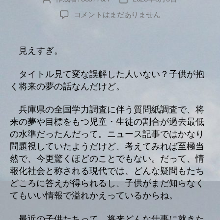
リ
稿
稿
へ
コメントはまだありません
ー
者
日
の
見えすぎ。
タイトル見て変な誤解した人いない？子供が抱
く将来の夢の話なんだけど。
兵庫県の全国学力調査に伴う質問紙調査で、将
来の夢や目標をもつ児童・生徒の割合が過去最低
の水準だったんだって。ニュース記事ではかなり
問題視していたようだけど、考えてみれば至極当
然で、今更驚くほどのことでもない。だって、情
報化社会と称される現代では、どんな疑問もたち
どころに答えが得られるし、子供がまだ知らなく
てもいい情報で溢れかえっているからね。
最近の子供たちって、将来どんな仕事に就きた