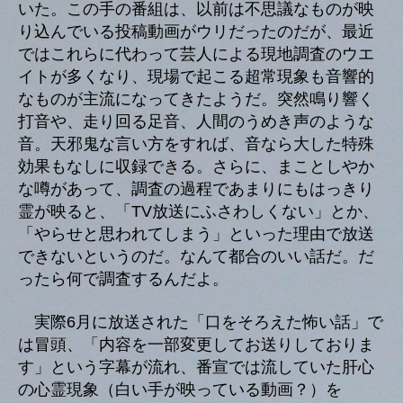
いた。この手の番組は、以前は不思議なものが映
り込んでいる投稿動画がウリだったのだが、最近
ではこれらに代わって芸人による現地調査のウエ
イトが多くなり、現場で起こる超常現象も音響的
なものが主流になってきたようだ。突然鳴り響く
打音や、走り回る足音、人間のうめき声のような
音。天邪鬼な言い方をすれば、音なら大した特殊
効果もなしに収録できる。さらに、まことしやか
な噂があって、調査の過程であまりにもはっきり
霊が映ると、「TV放送にふさわしくない」とか、
「やらせと思われてしまう」といった理由で放送
できないというのだ。なんて都合のいい話だ。だ
ったら何で調査するんだよ。
実際6月に放送された「口をそろえた怖い話」で
は冒頭、「内容を一部変更してお送りしておりま
す」という字幕が流れ、番宣では流していた肝心
の心霊現象（白い手が映っている動画？）を