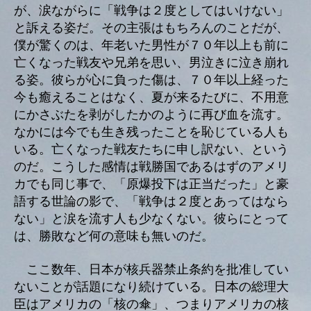
が、涙ながらに「戦争は２度としてはいけない」
と訴える姿だ。その主張はもちろんのことだが、
僕が驚くのは、年老いた男性が７０年以上も前に
亡くなった戦友や兄弟を思い、男泣きに泣き崩れ
る姿。彼らが心に負った傷は、７０年以上経った
今も癒えることはなく、夏が来るたびに、不用意
にかさぶたを剥がしたかのように再び血を流す。
なかには今でも生き残ったことを恥じている人も
いる。亡くなった戦友たちに申し訳ない、という
のだ。こうした感情は戦勝国であるはずのアメリ
カでも同じ事で、「原爆投下は正当だった」と豪
語する世論の影で、「戦争は２度とあってはなら
ない」と涙を流す人も少なくない。彼らにとって
は、勝敗など何の意味も無いのだ。
ここ数年、日本が核兵器禁止条約を批准してい
ないことが話題になり続けている。日本の総理大
臣はアメリカの「核の傘」、つまりアメリカの核