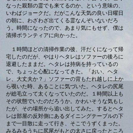
なった親類の霊でも来てるのか、という意味の、
いわばジョークだ。だがこんな天気の良い日曜日
の朝に、わざわざ出てくる霊なんぞいないだろ
う。時間になったので、あまり気にもせず、僕は
清掃ボランティアに向かった。
１時間ほどの清掃作業の後、汗だくになって帰
宅したのだが、やはりヘタレはソファーの後ろに
退避したままだ。ヘタレは持病を持っているの
で、ちょっと心配になってきた。「おい、ヘタ
レ、大丈夫か？」ソファーの背もたれ越しに上か
ら覗いた時、あることに気づいた。ヘタレの尻尾
が総毛立って太くなっていたのだ。１時間以上も
その状態でいたのだろうか。かわいそうな気もし
たが、その場所から追い出してみた。するとヘタ
レは部屋の反対側にあるダイニングテーブルの下
まで一目散に走って行き、そこでうずくまった。
みるみるうちに尻尾がもとの太さに戻ったところ