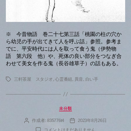
※ 今昔物語 巻二十七第三話「桃園の柱の穴か
ら幼児の手が出てきて人を呼ぶ話」参照。参考ま
でに、平安時代には人を取って食う鬼（伊勢物
語 第六段 他）や、死体の良い部分をつなぎ合
わせて美女を作る鬼（長谷雄草子）の話もある。
三軒茶屋 スタジオ
,
心霊番組
,
異音
,
白い手
タ
グ
カ
未分類
テ
ゴ
作成者:
835776t4
2023年8月26日
投
投
リ
稿
稿
へ
コメントはまだありません