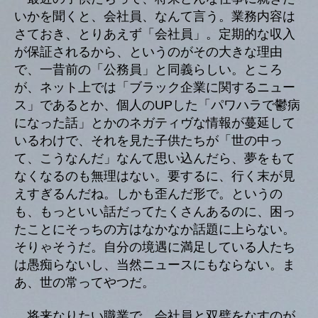
いかを聞くと、会社員、なんて言う。業務内容は
さておき、とりあえず「会社員」。定期的な収入
が保証されるから、というのがその大きな理由
で、一昔前の「公務員」と同義らしい。ところ
が、ネット上では「ブラック企業に関するニュー
ス」であるとか、個人のUPした「パワハラで鬱病
になった話」とかのネガティヴな情報が蔓延して
いるわけで、それを見た子供たちが「世の中っ
て、こうなんだ」なんて思い込んだら、夢をもて
なくなるのも無理はない。要するに、行く末が見
えすぎるんだね。しかも歪んだ形で。というの
も、もっといい話だってたくさんあるのに、困っ
たことにそっちの方はなかなか話題に上らない。
そりゃそうだ。自分の境遇に満足している人たち
は愚痴らないし、当然ニュースにもならない。ま
あ、世の常ってやつだ。
将来なりたい職業で、会社員と双璧をなすのが