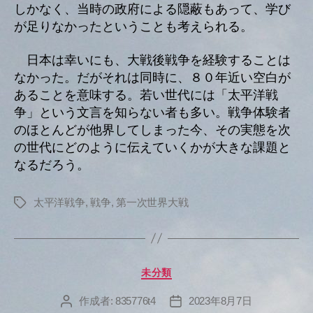
しかなく、当時の政府による隠蔽もあって、学び
が足りなかったということも考えられる。
日本は幸いにも、大戦後戦争を経験することは
なかった。だがそれは同時に、８０年近い空白が
あることを意味する。若い世代には「太平洋戦
争」という文言を知らない者も多い。戦争体験者
のほとんどが他界してしまった今、その実態を次
の世代にどのように伝えていくかが大きな課題と
なるだろう。
太平洋戦争
,
戦争
,
第一次世界大戦
タ
グ
カ
未分類
テ
ゴ
作成者:
835776t4
2023年8月7日
投
投