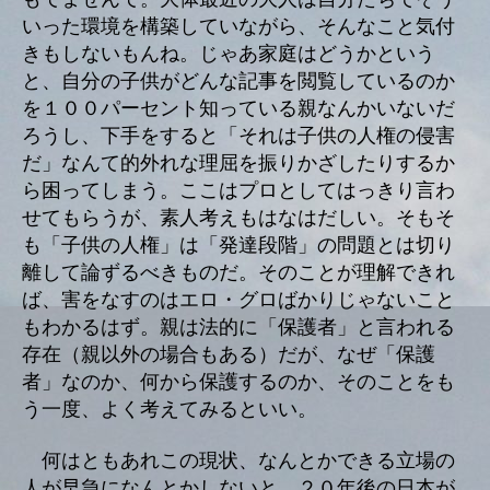
いった環境を構築していながら、そんなこと気付
きもしないもんね。じゃあ家庭はどうかという
と、自分の子供がどんな記事を閲覧しているのか
を１００パーセント知っている親なんかいないだ
ろうし、下手をすると「それは子供の人権の侵害
だ」なんて的外れな理屈を振りかざしたりするか
ら困ってしまう。ここはプロとしてはっきり言わ
せてもらうが、素人考えもはなはだしい。そもそ
も「子供の人権」は「発達段階」の問題とは切り
離して論ずるべきものだ。そのことが理解できれ
ば、害をなすのはエロ・グロばかりじゃないこと
もわかるはず。親は法的に「保護者」と言われる
存在（親以外の場合もある）だが、なぜ「保護
者」なのか、何から保護するのか、そのことをも
う一度、よく考えてみるといい。
何はともあれこの現状、なんとかできる立場の
人が早急になんとかしないと、２０年後の日本が