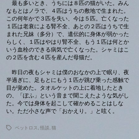
最も多いとき、うちには８匹の猫がいた。みん
なもとはノラで、４匹はうちの敷地で生まれた。
この何年かで３匹を失い、今は５匹。亡くなった
１匹は老衰による腎不全、あとの２匹はうちで生
まれた兄妹（多分）で、遺伝的に身体が弱かった
らしく、１匹はやはり腎不全、もう１匹は何とか
いう血栓のできる病気で亡くなった。シャミはこ
の２匹を含む４匹を産んだ母猫だ。
昨日の夜もシャミは僕のおなかの上で眠り、夜
半過ぎに、足もとにもう１匹が跳び乗った感触で
目が覚めた。タオルケットの上に着地したとき
の、「ぽふ」という音まで聞こえたような気がし
た。今では身体を起こして確かめることはしな
い。ただ小さな声で「おかえり。」と呟く。
ペットロス
,
怪談
,
猫
タ
グ