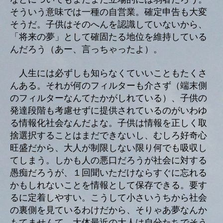
そういう意味では一種の自営業。確定申告も大変
そうだ。子供はそのへんを認識していないから、
「将来の夢」として確固たる地位を維持している
んだろう（あー、言っちゃったよ）。
人生には必ずしも知らなくていいこともたくさ
んある。それが何のフィルターも介さず（端末側
のフィルターなんてたかがしれている）、子供の
発達段階も考慮せずに提供されているのがいわゆ
る情報化社会なんだよな。子供は情報を正しく取
捨選択することはまだできないし、むしろ好奇心
旺盛だから、大人が制限しない限り何でも吸収し
てしまう。しかも人の悪口だろうが社会に対する
愚痴だろうが、１回聞いただけならすぐに忘れる
かもしれないことを情報として保存できる。要す
るに定着しやすい。こうして小さいうちから社会
の裏側を見ているわけだから、そりゃあ夢なんか
もてませんて。大体最近の大人は自分たちでそう