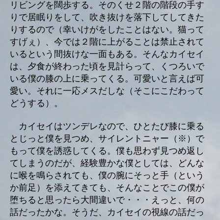
リビングを闊歩する。そのくせ２階の階段の手す
りで居眠りをして、吹き抜けを落下してしてきた
りするので（幸いけがをしたことはない。猫って
すげぇ）、今では２階に上がることは禁止されて
いるという間抜けな一面もある。そんなカイセイ
は、夕食が終わった頃を見計らって、くつろいで
いる僕の膝の上に乗ってくる。可愛いと言えば可
愛い。それに一応メスだしな（そこにこだわって
どうする）。
カイセイはツンデレなので、ひとたび膝に乗る
とじっと僕を見つめ、サイレントニャー（※）で
もって僕を誘惑してくる。僕も思わず見つめ返し
てしまうのだが、経験豊かな僕としては、どんな
に喉を鳴らされても、僕の腕にそっと手（という
か前足）を添えてきても、そんなことでこの僕が
堕ちると思ったら大間違いで・・・えっと、何の
話だったかな。そうだ、カイセイの視線の話だっ