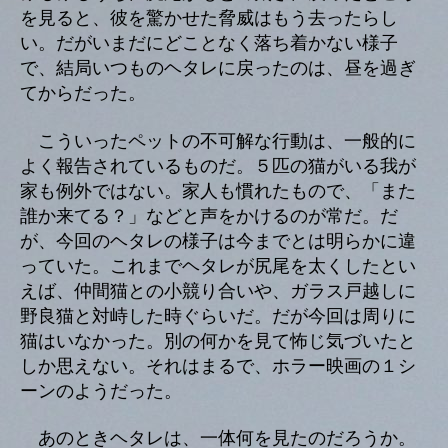
を見ると、彼を驚かせた脅威はもう去ったらし
い。だがいまだにどことなく落ち着かない様子
で、結局いつものヘタレに戻ったのは、昼を過ぎ
てからだった。
こういったペットの不可解な行動は、一般的に
よく報告されているものだ。５匹の猫がいる我が
家も例外ではない。家人も慣れたもので、「また
誰か来てる？」などと声をかけるのが常だ。だ
が、今回のヘタレの様子は今までとは明らかに違
っていた。これまでヘタレが尻尾を太くしたとい
えば、仲間猫との小競り合いや、ガラス戸越しに
野良猫と対峙した時ぐらいだ。だが今回は周りに
猫はいなかった。別の何かを見て怖じ気づいたと
しか思えない。それはまるで、ホラー映画の１シ
ーンのようだった。
あのときヘタレは、一体何を見たのだろうか。