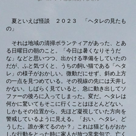
ー
者
日
の
夏といえば怪談 ２０２３ 「ヘタレの見たも
の」
それは地域の清掃ボランティアがあった、とあ
る日曜日の朝のこと。「今日は暑くなりそうだ
な」などと思いつつ、出かける準備をしていたの
だが、ふと気づくと、うちの飼い猫である「ヘタ
レ」の様子がおかしい。微動だにせず、斜め上方
の一点を見つめている。その視線の先には天井し
かない。しばらく見ていると、急に動き出してソ
ファーの後ろに入ってしまった。変だ。ヘタレは
何かに驚いてもそこに行くことはほとんどない。
しかもその位置から、先ほど凝視していた方向を
警戒しているように見える。「おい、ヘタレ、ど
うした。誰か来てるのか？」これは猫どもがおか
しな行動をとった時に家人が放つ常套句で、亡く