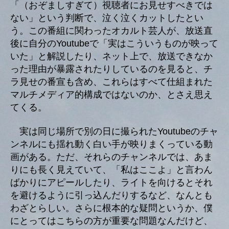
「（おぞましすぎて）視聴者にお見せすべきでは
ない」という判断で、泣く泣くカットしたとい
う。この番組に関わったオカルト芸人が、放送直
後に自分のYoutubeで「実はこういうものが映って
いた」と解説したり、ネット上で、放送できなか
った理由が暴露されたりしているのを見ると、チ
ラ見せの番宣も含め、これらはすべて仕組まれた
マルチメディア的構成ではないのか、とさえ思え
てくる。
実は同じ場所で別の日に撮られたYoutubeのチャ
ンネルにも揺れ動く白い手が映りまくっている動
画がある。ただ、それらのチャンネルでは、あま
りにも長く見えていて、「私はここよ」と言わん
ばかりにアピールしたり、ライトを向けるとそれ
を避けるように引っ込んだりするなど、なんとも
わざとらしい。さらに根本的な疑問というか、僕
にとってはこちらの方が重要な問題なんだけど、