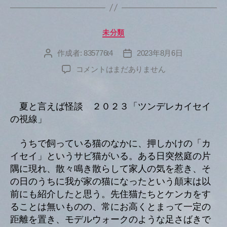
カ
未分類
テ
ゴ
作成者:
835776t4
2023年8月6日
投
投
リ
稿
稿
へ
コメントはまだありません
ー
者
日
の
夏と言えば怪談 ２０２３「ツンデレカイセイ
の視線」
うちで飼っている猫のなかに、押しかけの「カ
イセイ」というサビ猫がいる。ある日突然庭の片
隅に現れ、散々鳴き散らして家人の気を惹き、そ
の日のうちに我が家の猫になったという顛末は以
前にも紹介したと思う。先住猫たちとケンカをす
ることは無いものの、常にお高くとまって一定の
距離を置き、モデルウォークのような足さばきで