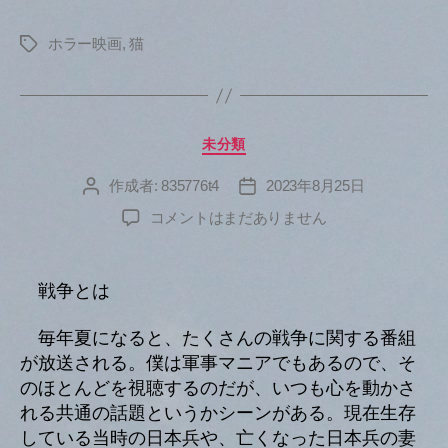
ホラー映画
,
猫
タ
グ
カ
未分類
テ
ゴ
作成者:
835776t4
2023年8月25日
投
投
リ
稿
稿
へ
コメントはまだありません
ー
者
日
の
戦争とは
毎年夏になると、たくさんの戦争に関する番組
が放送される。僕は軍事マニアでもあるので、そ
のほとんどを視聴するのだが、いつも心を動かさ
れる共通の話題というかシーンがある。現在生存
している当時の日本兵や、亡くなった日本兵の妻