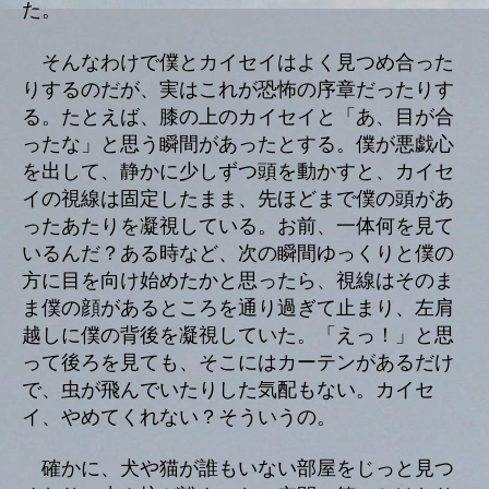
た。
そんなわけで僕とカイセイはよく見つめ合った
りするのだが、実はこれが恐怖の序章だったりす
る。たとえば、膝の上のカイセイと「あ、目が合
ったな」と思う瞬間があったとする。僕が悪戯心
を出して、静かに少しずつ頭を動かすと、カイセ
イの視線は固定したまま、先ほどまで僕の頭があ
ったあたりを凝視している。お前、一体何を見て
いるんだ？ある時など、次の瞬間ゆっくりと僕の
方に目を向け始めたかと思ったら、視線はそのま
ま僕の顔があるところを通り過ぎて止まり、左肩
越しに僕の背後を凝視していた。「えっ！」と思
って後ろを見ても、そこにはカーテンがあるだけ
で、虫が飛んでいたりした気配もない。カイセ
イ、やめてくれない？そういうの。
確かに、犬や猫が誰もいない部屋をじっと見つ