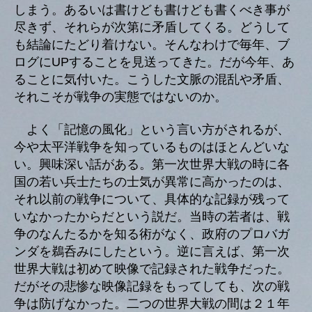
しまう。あるいは書けども書けども書くべき事が
尽きず、それらが次第に矛盾してくる。どうして
も結論にたどり着けない。そんなわけで毎年、ブ
ログにUPすることを見送ってきた。だが今年、あ
ることに気付いた。こうした文脈の混乱や矛盾、
それこそが戦争の実態ではないのか。
よく「記憶の風化」という言い方がされるが、
今や太平洋戦争を知っているものはほとんどいな
い。興味深い話がある。第一次世界大戦の時に各
国の若い兵士たちの士気が異常に高かったのは、
それ以前の戦争について、具体的な記録が残って
いなかったからだという説だ。当時の若者は、戦
争のなんたるかを知る術がなく、政府のプロバガ
ンダを鵜呑みにしたという。逆に言えば、第一次
世界大戦は初めて映像で記録された戦争だった。
だがその悲惨な映像記録をもってしても、次の戦
争は防げなかった。二つの世界大戦の間は２１年