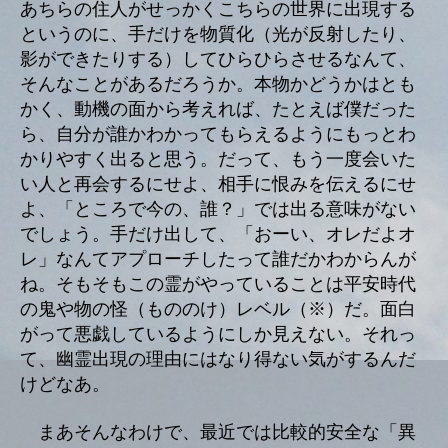
あちらの住人がせっかくこちらの世界に出現する
というのに、手だけを物質化（光が反射したり、
影ができたりする）してひらひらさせるなんて、
そんなことがあるだろうか。本物かどうかはとも
かく、動機の面から考えれば、たとえば僕だった
ら、自分が誰かわかってもらえるようにもっとわ
かりやすく出ると思う。だって、もう一度会いた
い人と再会するにせよ、相手に恨みを伝えるにせ
よ、「ところで今の、誰？」では出る意味がない
でしょう。手だけ出して、「おーい、オレだよオ
レ」なんてアプローチしたって誰だかわからんが
ね。そもそもこの霊がやっていることは平安時代
の鬼や物の怪（もののけ）レベル（※）だ。面白
がって悪戯しているようにしか見えない。それっ
て、幽霊出現の理由にはなり得ない気がするんだ
けどなあ。
まあそんなわけで、最近では比較的安全な「異