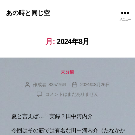
あの時と同じ空
メニュー
月:
2024年8月
カ
未分類
テ
ゴ
作成者:
835776t4
2024年8月26日
投
投
リ
稿
稿
へ
コメントはまだありません
ー
者
日
の
夏と言えば… 実録？田中河内介
今回はその筋では有名な田中河内介（たなかか