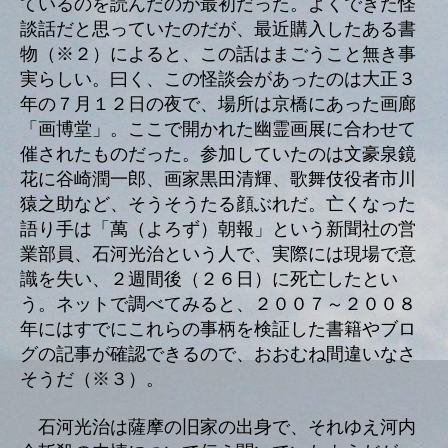
ているのを読んだのが最初だった。よくできた怪
談話だと思っていたのだが、最近購入したある書
物（※２）によると、この話はまごうこと無き事
実らしい。曰く、この怪談会があったのは大正３
年の７月１２日の夜で、場所は京橋にあった画廊
「画博堂」。ここで開かれた幽霊画展に合わせて
催されたものだった。参加していたのは文豪泉鏡
花に谷崎潤一郎、画家黒田清輝、歌舞伎役者市川
猿之助など、そうそうたる顔ぶれだ。亡くなった
語り手は「萬（よろず）朝報」という新聞社の営
業部員、石河光治という人で、実際には現場で意
識を失い、２週間後（２６日）に死亡したとい
う。ネットで調べてみると、２００７～２００８
年にはすでにこれらの事柄を検証した書籍やブロ
グの記事が確認できるので、おおむね間違いなさ
そうだ（※３）。
石河光治は薩摩の旧家の出身で、それゆえ河内