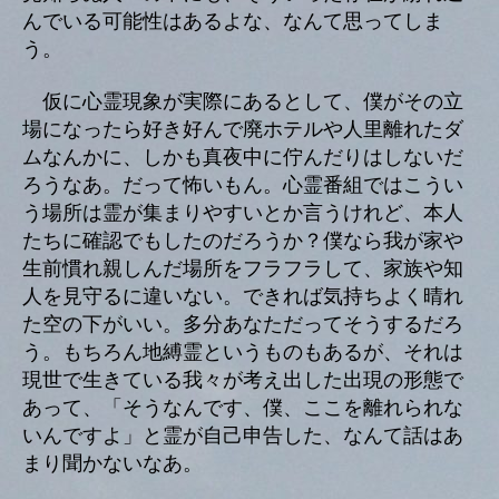
んでいる可能性はあるよな、なんて思ってしま
う。
仮に心霊現象が実際にあるとして、僕がその立
場になったら好き好んで廃ホテルや人里離れたダ
ムなんかに、しかも真夜中に佇んだりはしないだ
ろうなあ。だって怖いもん。心霊番組ではこうい
う場所は霊が集まりやすいとか言うけれど、本人
たちに確認でもしたのだろうか？僕なら我が家や
生前慣れ親しんだ場所をフラフラして、家族や知
人を見守るに違いない。できれば気持ちよく晴れ
た空の下がいい。多分あなただってそうするだろ
う。もちろん地縛霊というものもあるが、それは
現世で生きている我々が考え出した出現の形態で
あって、「そうなんです、僕、ここを離れられな
いんですよ」と霊が自己申告した、なんて話はあ
まり聞かないなあ。