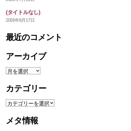
(タイトルなし)
2026年6月17日
最近のコメント
アーカイブ
ア
ー
カ
カテゴリー
イ
ブ
カ
テ
ゴ
メタ情報
リ
ー