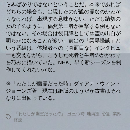
らみばかりではないということだ。本来であれば
どちらの場合も、出現したのが誰の霊なのかわか
らなければ、出現する意味がない。ただし踏切の
女の子のように、偶然第三者が目撃する例もない
ではない。その場合は後日譚として幽霊の出自が
明らかになることが多い。前出の「業界怪談」と
いう番組は、体験者への（真面目な）インタビュ
ーも交えながら、こうした死者と生者のかかわり
を巧みに描いていた。NHK、早く新シーズンを制
作してくれないかな。
※「わたしが幽霊だった時」ダイアナ・ウィン・
ジョーンズ著 現在は絶版のようだが古書はそれ
なりに出回っている。
「わたしが幽霊だった時」
,
丑三つ時
,
地縛霊
,
心霊
,
業界
タ
怪談
グ