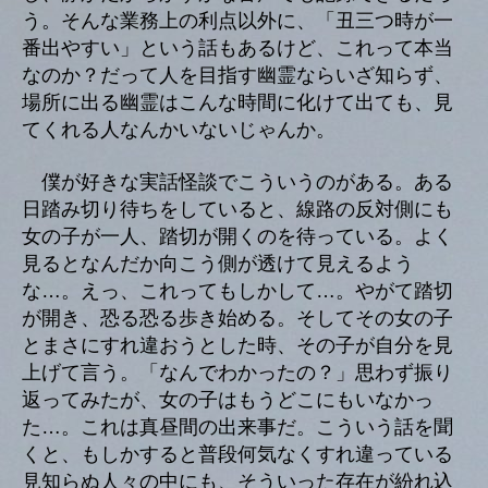
う。そんな業務上の利点以外に、「丑三つ時が一
番出やすい」という話もあるけど、これって本当
なのか？だって人を目指す幽霊ならいざ知らず、
場所に出る幽霊はこんな時間に化けて出ても、見
てくれる人なんかいないじゃんか。
僕が好きな実話怪談でこういうのがある。ある
日踏み切り待ちをしていると、線路の反対側にも
女の子が一人、踏切が開くのを待っている。よく
見るとなんだか向こう側が透けて見えるよう
な…。えっ、これってもしかして…。やがて踏切
が開き、恐る恐る歩き始める。そしてその女の子
とまさにすれ違おうとした時、その子が自分を見
上げて言う。「なんでわかったの？」思わず振り
返ってみたが、女の子はもうどこにもいなかっ
た…。これは真昼間の出来事だ。こういう話を聞
くと、もしかすると普段何気なくすれ違っている
見知らぬ人々の中にも、そういった存在が紛れ込