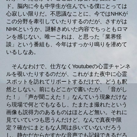
ド。脳内に今も中学生が住んでいる僕にとっては
心寂しい限りだ。不思議なことに、今ではNHKが
この分野を牽引していたりするのだが、さすがは
NHKというか、謎解きめいた内容でちっともロマ
ンを感じない。唯一これは、と思った「業界怪
談」という番組も、今年はすっかり鳴りを潜めて
いるしなあ。
そんなわけで、仕方なくYoutubeの心霊チャンネ
ルを覗いたりするのだが、これがまた夜中に心霊
スポットを訪れてリポートするだけで、どうも釈
然としない。前にもどこかで書いたが、「音がし
た！」「声が聞こえた！」なんていう現象だけな
ら現場で何とでもなるし、たまたま撮れたという
画像も説得力のあるものはほとんど無い。それに
見ていていつも思うんだけど、なんで真夜中限
定？確かにまともな人間は歩いていないだろう
し、静かだからかすかな音声でも記録できるだろ