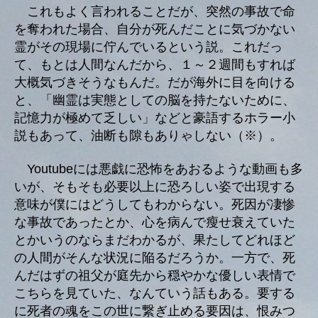
これもよく言われることだが、突然の事故で命
を奪われた場合、自分が死んだことに気づかない
霊がその現場に佇んでいるという説。これだっ
て、もとは人間なんだから、１～２週間もすれば
大概気づきそうなもんだ。だが海外に目を向ける
と、「幽霊は実態としての脳を持たないために、
記憶力が極めて乏しい」などと豪語するホラー小
説もあって、油断も隙もありゃしない（※）。
Youtubeには悪戯に恐怖をあおるような動画も多
いが、そもそも必要以上に恐ろしい姿で出現する
意味が僕にはどうしてもわからない。死因が凄惨
な事故であったとか、心を病んで瘦せ衰えていた
とかいうのならまだわかるが、果たしてどれほど
の人間がそんな状況に陥るだろうか。一方で、死
んだはずの祖父が庭先から穏やかな優しい表情で
こちらを見ていた、なんていう話もある。要する
に死者の魂をこの世に繋ぎ止める要因は、恨みつ