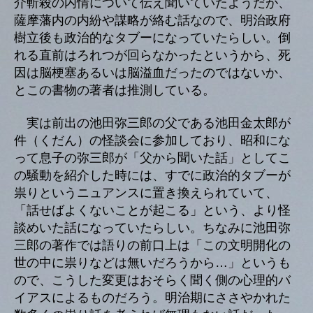
介斬殺の内情について伝え聞いていたようだが、
薩摩藩内の内紛や謀略が絡む話なので、明治政府
樹立後も政治的なタブーになっていたらしい。倒
れる直前はろれつが回らなかったというから、死
因は脳梗塞あるいは脳溢血だったのではないか、
とこの書物の著者は推測している。
実は前出の池田弥三郎の父である池田金太郎が
件（くだん）の怪談会に参加しており、昭和にな
って息子の弥三郎が「父から聞いた話」としてこ
の騒動を紹介した時には、すでに政治的タブーが
祟りというニュアンスに置き換えられていて、
「話せばよくないことが起こる」という、より怪
談めいた話になっていたらしい。ちなみに池田弥
三郎の著作では語りの前口上は「この文明開化の
世の中に祟りなどは無いだろうから…」というも
ので、こうした変更はおそらく聞く側の心理的バ
イアスによるものだろう。明治期にささやかれた