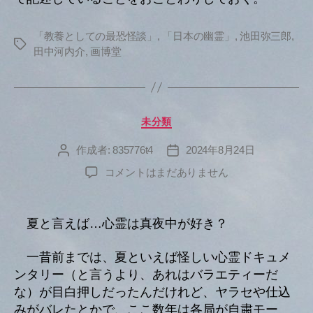
「教養としての最恐怪談」
,
「日本の幽霊」
,
池田弥三郎
,
タ
田中河内介
,
画博堂
グ
カ
未分類
テ
ゴ
作成者:
835776t4
2024年8月24日
投
投
リ
稿
稿
へ
コメントはまだありません
ー
者
日
の
夏と言えば…心霊は真夜中が好き？
一昔前までは、夏といえば怪しい心霊ドキュメ
ンタリー（と言うより、あれはバラエティーだ
な）が目白押しだったんだけれど、ヤラセや仕込
みがバレたとかで、ここ数年は各局が自粛モー