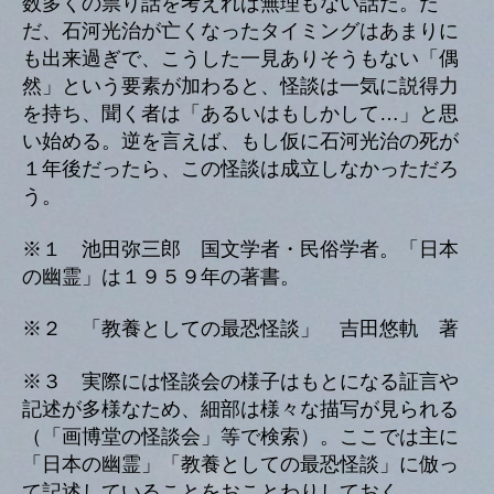
数多くの祟り話を考えれば無理もない話だ。た
だ、石河光治が亡くなったタイミングはあまりに
も出来過ぎで、こうした一見ありそうもない「偶
然」という要素が加わると、怪談は一気に説得力
を持ち、聞く者は「あるいはもしかして…」と思
い始める。逆を言えば、もし仮に石河光治の死が
１年後だったら、この怪談は成立しなかっただろ
う。
※１ 池田弥三郎 国文学者・民俗学者。「日本
の幽霊」は１９５９年の著書。
※２ 「教養としての最恐怪談」 吉田悠軌 著
※３ 実際には怪談会の様子はもとになる証言や
記述が多様なため、細部は様々な描写が見られる
（「画博堂の怪談会」等で検索）。ここでは主に
「日本の幽霊」「教養としての最恐怪談」に倣っ
て記述していることをおことわりしておく。