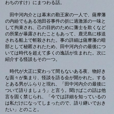
わちのすけ）にまつわる話。
田中河内介とは幕末の勤王家の一人で、薩摩藩
の内紛でもある池田谷事件の折に過激派の一味と
して拘束され、己の目的のために藩士を欺くなど
の所業が暴露されたこともあって、鹿児島に移送
される船上で斬殺された。事の詳細は薩摩藩の暗
部として秘匿されたため、田中河内介の最後につ
いては時代を超えて多くの逸話が生まれた。次に
紹介する怪談もその一つ。
時代が大正に変わって間もないある夜、物好き
な面々が集まり、怪談を語る会が開かれた。する
とある男がふらりと現れ、「田中河内介の最後に
ついて語りましょう」と言う。聞けばこの話は他
言を固く禁じられ、「今では詳細を知っているの
は私だけになってしまったので、語り継いでおき
たい」とのこと。