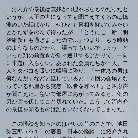
河内介の最後は無残かつ理不尽なものだったと
いうが、大正の世になっても聞こえてくるのは憶
測めいた話ばかり。ぜひとも真相を聞いてみたい
とかたずをのんで待ったが、「とうにご一新（明
治維新）も過ぎましたので…」つまり、もう時効
のようなものだから、語ってもいいでしょう、と
いった類の前置きが堂々巡りするばかりで、一向
に本題に入らない。あきれた会員たちが一人、二
人とタバコを吸いに帳場に降り、「一体あの男は
何なんだ」などと話していると、２回の会場とな
っている部屋から突然「医者を呼べ！」と叫ぶ声
が聞こえた。急いで部屋にあがってみると、例の
男が突っ伏してこと切れていた。こうして河内介
の最後を知るものは誰もいなくなってしまった。
この怪談を知ったのはだいぶ昔のことで、池田
弥三郎（※１）の著書「日本の怪談」に紹介され