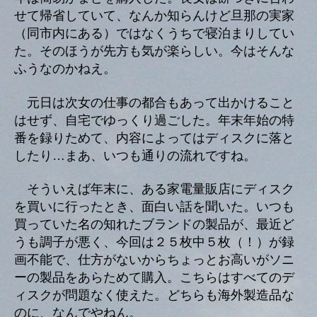
せて帰省していて、なんか知らんけど旦那の実家
（同市内にある）ではなくうちで寝泊まりしてい
た。そのほうが先方も気が楽らしい。今はそんな
ふうなのかねえ。
元日は次女の仕事の都合もあって出かけること
はせず、自宅でゆっくり過ごした。年末年始の特
番を録りためて、内容によってはディスクに落と
したり…まあ、いつも通りの流れですね。
そういえば年末に、ある家電量販店にディスク
を買いに行ったとき、面白い話を聞いた。いつも
買っていた名の知れたブランドの製品が、最近ど
うも調子が悪く、今回は２５枚中５枚（！）が録
画不能で、仕方がないからちょっとお高いがソニ
ーの製品をあらためて購入。こちらはすべてのデ
ィスクが問題なく使えた。どちらも海外製造品な
のに、なんでやねん。