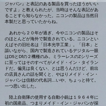
ジャパン』と表記のある製品を買ったほうがいい
ですよ」と教えられたが、当時はそんな表記があ
ることすら知らなかった。ニコンの製品は当然日
本製だと思っていたからね。
あれから２０年が過ぎ、今やニコンの製品はそ
のほとんどが海外で製造されている。ニコンとい
えばその旧社名は「日本光学工業」。「日本」と
謳いながら、国内で製造されているデジタル一眼
はD5とDfの２機種のみ。ミラーレスのZシリーズ
に至ってはそのすべてがメイド・イン・タイラン
ドだ。偏見は良くない、とは思うんだけど、前出
の店員さんの話を聞くと、やはりメイド・イン・
ジャパンは信頼の代名詞…いや、ちょっと待て。
一つ思い出した。
陸上自衛隊の使用する自動小銃は１９６４年に
初の国産品、つまりメイド・イン・ジャパンが採