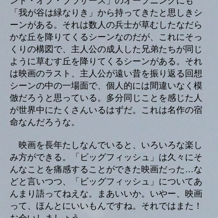
ンド・オブ・ブラザース」のオープニングにも
「我が谷は緑なりき」から持ってきたと思しきシ
ーンがある。それは数人の兵士が草むしたなだら
かな丘を降りてくるシーンなのだが、これにそっ
くりの構図で、主人公の成人した兄弟たちが同じ
ように草むす丘を降りてくるシーンがある。それ
は映画のラスト、主人公が遠い昔を振り返る回想
シーンの中の一場面で、個人的には間違いなく模
倣だろうと思っている。多分同じことを感じた人
が世界中にたくさんいるはずだ。これは名作の宿
命なんだろうな。
映画を長年たしなんでいると、いろいろな楽し
み方ができる。「ビッグフィッシュ」は久々にそ
んなことを痛感することができた映画だった…な
どと言いつつ、「ビッグフィッシュ」についてあ
んまり語ってねえな。まあいいか。いやー、映画
って、ほんとにいいもんですね。それではまた！