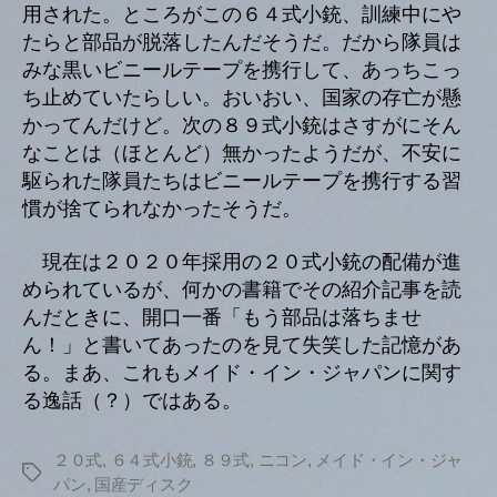
用された。ところがこの６４式小銃、訓練中にや
たらと部品が脱落したんだそうだ。だから隊員は
みな黒いビニールテープを携行して、あっちこっ
ち止めていたらしい。おいおい、国家の存亡が懸
かってんだけど。次の８９式小銃はさすがにそん
なことは（ほとんど）無かったようだが、不安に
駆られた隊員たちはビニールテープを携行する習
慣が捨てられなかったそうだ。
現在は２０２０年採用の２０式小銃の配備が進
められているが、何かの書籍でその紹介記事を読
んだときに、開口一番「もう部品は落ちませ
ん！」と書いてあったのを見て失笑した記憶があ
る。まあ、これもメイド・イン・ジャパンに関す
る逸話（？）ではある。
２０式
,
６４式小銃
,
８９式
,
ニコン
,
メイド・イン・ジャ
タ
パン
,
国産ディスク