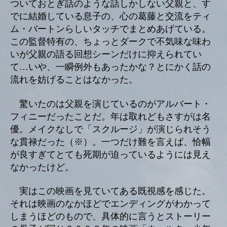
ついておとぎ話のような話しかしない父親と、す
でに結婚している息子の、心の葛藤と交流をティ
ム・バートンらしいタッチでまとめあげている。
この監督特有の、ちょっとダークで不気味な味わ
いが父親の語る回想シーンだけに抑えられてい
て…いや、一瞬例外もあったかな？とにかく話の
流れを妨げることはなかった。
驚いたのは父親を演じているのがアルバート・
フィニーだったことだ。年は取れどもさすがは名
優。メイクなしで「スクルージ」が演じられそう
な貫禄だった（※）。一つだけ難を言えば、恰幅
が良すぎてとても死期が迫っているようには見え
なかったけど。
実はこの映画を見ていてある既視感を感じた。
それは映画のなかほどでエンディングがわかって
しまうほどのもので、具体的に言うとストーリー