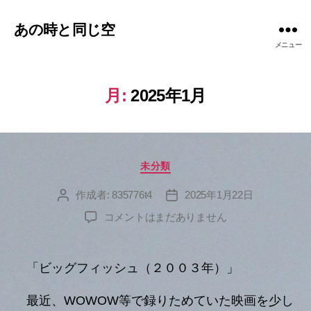
あの時と同じ空
メニュー
月:
2025年1月
カ
未分類
テ
ゴ
作成者:
835776t4
2025年1月22日
投
投
リ
稿
稿
へ
コメントはまだありません
ー
者
日
の
「ビッグフィッシュ（２００３年）」
最近、WOWOW等で録りためていた映画を少し