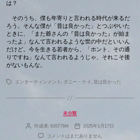
は？
そのうち、僕も年寄りと言われる時代が来るだ
ろう。そんな僕が「昔は良かった」とつぶやいた
ときに、「また爺さんの『昔は良かった』が始ま
ったよ」なんて言われるような世の中だといいん
だけど。今を生きる若者から、「ホント、その通
りですね」なんて言われるようじゃ、それこそ後
がないもんな。
エンターティンメント
,
ダニー・ケイ
,
昔は良かった
タ
グ
カ
未分類
テ
ゴ
作成者:
835776t4
2025年1月17日
投
投
リ
稿
稿
へ
コメントはまだありません
ー
者
日