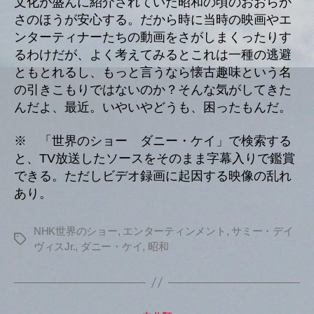
文化が盛んに紹介されていた昭和の頃のおおらか
さのほうが安心する。だから時に当時の映画やエ
ンターティナーたちの動画をさがしまくったりす
るわけだが、よく考えてみるとこれは一種の逃避
ともとれるし、もっと言うなら懐古趣味という名
の引きこもりではないのか？そんな気がしてきた
んだよ、最近。いやいやどうも、困ったもんだ。
※ 「世界のショー ダニー・ケイ」で検索する
と、TV放送したソースをそのまま字幕入りで鑑賞
できる。ただしビデオ録画に起因する映像の乱れ
あり。
NHK世界のショー
,
エンターティンメント
,
サミー・デイ
タ
ヴィスJr.
,
ダニー・ケイ
,
昭和
グ