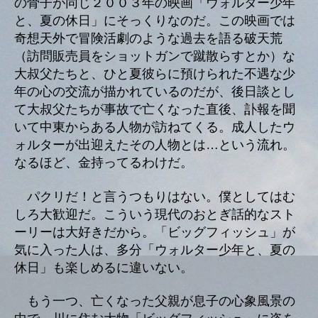
の骨子が同じ２００３年の映画「ウォルター少年
と、夏の休日」にそっくりなのだ。この映画では
奇想天外で冒険活劇のような過去を語る破天荒
（訪問販売員をショットガンで蹴散らすとか）な
大叔父たちと、ひと夏彼らに預けられた不遇な少
年の心の交流が描かれているのだが、後日談とし
て大叔父たちが事故で亡くなった直後、訃報を聞
いて中東からある人物が訪ねてくる。成人したウ
ォルターが出迎えたその人物とは…という流れ。
なるほど、金持ってるわけだ。
パクリだ！と言うつもりはない。僕としてはむ
しろ大歓迎だ。こういう現代のおとぎ話的なスト
ーリーは大好きだから。「ビッグフィッシュ」が
気に入った人は、多分「ウォルター少年と、夏の
休日」も楽しめるに違いない。
もう一つ、亡くなった父親が息子の心象風景の