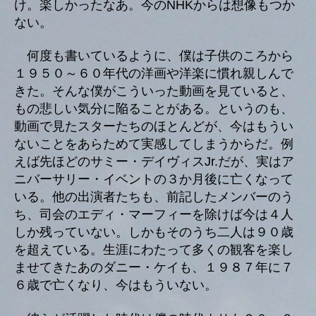
け。楽しかったなあ。今のNHKからは想像もつか
ない。
何度も書いているように、僕は子供のころから
１９５０～６０年代の洋画や洋楽に慣れ親しんで
きた。そんな僕がこういった動画を見ていると、
もの悲しい気分に陥ることがある。というのも、
動画で見たスターたちのほとんどが、今はもうい
ないことをあらためて実感してしまうからだ。例
えば先ほどのサミー・デイヴィスJr.だが、実はア
ニバーサリー・イベントの３か月後に亡くなって
いる。他の出演者たちも、前記したメンバーのう
ち、司会のエディ・マーフィーを除けば今は４人
しか残っていない。しかもそのうち二人は９０歳
を超えている。生涯にわたって多くの観客を楽し
ませてきたあのダニー・ケイも、１９８７年に７
６歳で亡くなり、今はもういない。