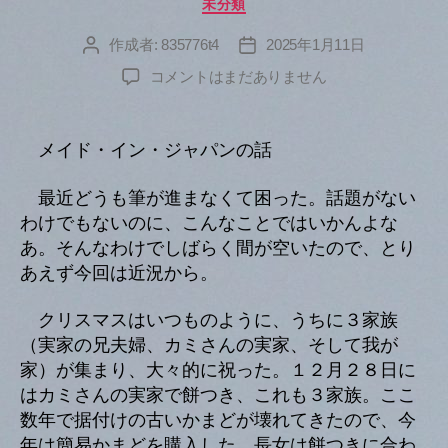
カ
未分類
テ
ゴ
作成者:
835776t4
2025年1月11日
投
投
リ
稿
稿
へ
コメントはまだありません
ー
者
日
の
メイド・イン・ジャパンの話
最近どうも筆が進まなくて困った。話題がない
わけでもないのに、こんなことではいかんよな
あ。そんなわけでしばらく間が空いたので、とり
あえず今回は近況から。
クリスマスはいつものように、うちに３家族
（実家の兄夫婦、カミさんの実家、そして我が
家）が集まり、大々的に祝った。１２月２８日に
はカミさんの実家で餅つき、これも３家族。ここ
数年で据付けの古いかまどが壊れてきたので、今
年は簡易かまどを購入した。長女は餅つきに合わ