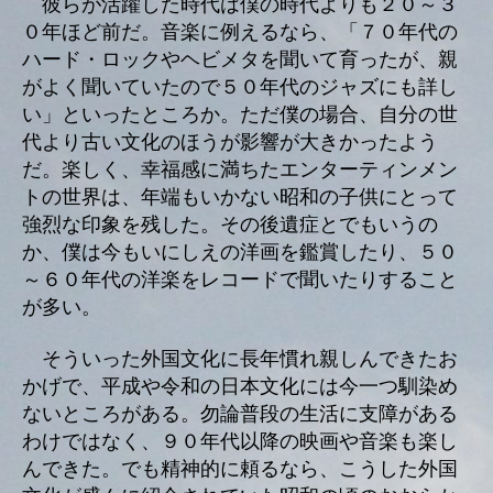
彼らが活躍した時代は僕の時代よりも２０～３
０年ほど前だ。音楽に例えるなら、「７０年代の
ハード・ロックやヘビメタを聞いて育ったが、親
がよく聞いていたので５０年代のジャズにも詳し
い」といったところか。ただ僕の場合、自分の世
代より古い文化のほうが影響が大きかったよう
だ。楽しく、幸福感に満ちたエンターティンメン
トの世界は、年端もいかない昭和の子供にとって
強烈な印象を残した。その後遺症とでもいうの
か、僕は今もいにしえの洋画を鑑賞したり、５０
～６０年代の洋楽をレコードで聞いたりすること
が多い。
そういった外国文化に長年慣れ親しんできたお
かげで、平成や令和の日本文化には今一つ馴染め
ないところがある。勿論普段の生活に支障がある
わけではなく、９０年代以降の映画や音楽も楽し
んできた。でも精神的に頼るなら、こうした外国