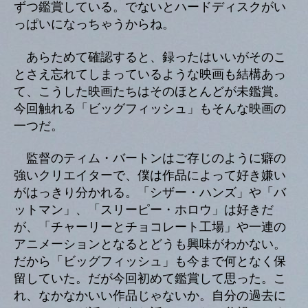
ずつ鑑賞している。でないとハードディスクがい
っぱいになっちゃうからね。
あらためて確認すると、録ったはいいがそのこ
とさえ忘れてしまっているような映画も結構あっ
て、こうした映画たちはそのほとんどが未鑑賞。
今回触れる「ビッグフィッシュ」もそんな映画の
一つだ。
監督のティム・バートンはご存じのように癖の
強いクリエイターで、僕は作品によって好き嫌い
がはっきり分かれる。「シザー・ハンズ」や「バ
ットマン」、「スリーピー・ホロウ」は好きだ
が、「チャーリーとチョコレート工場」や一連の
アニメーションとなるとどうも興味がわかない。
だから「ビッグフィッシュ」も今まで何となく保
留していた。だが今回初めて鑑賞して思った。こ
れ、なかなかいい作品じゃないか。自分の過去に