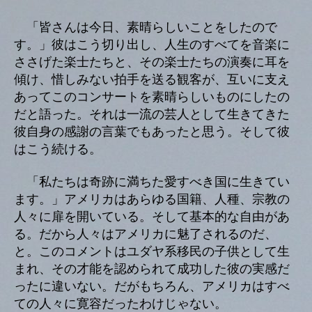
「皆さんは今日、素晴らしいことをしたので
す。」彼はこう切り出し、人生のすべてを音楽に
ささげた楽士たちと、その楽士たちの演奏に耳を
傾け、惜しみない拍手を送る観客が、互いに支え
あってこのコンサートを素晴らしいものにしたの
だと語った。それは一流の芸人として生きてきた
彼自身の感謝の言葉でもあったと思う。そして彼
はこう続ける。
「私たちは奇跡に満ちた愛すべき国に生きてい
ます。」アメリカはあらゆる国籍、人種、宗教の
人々に扉を開いている。そして基本的な自由があ
る。だから人々はアメリカに魅了されるのだ、
と。このコメントはユダヤ系移民の子供として生
まれ、その才能を認められて成功した彼の実感だ
ったに違いない。だがもちろん、アメリカはすべ
ての人々に寛容だったわけじゃない。