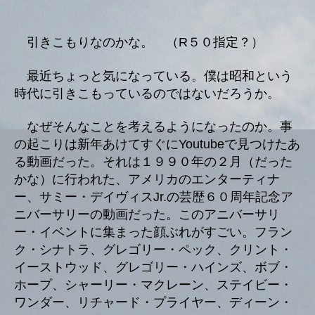
の
引きこもりなのかな。 （R５０指定？）
最近ちょっと気になっている。僕は昭和という
時代に引きこもっているのではないだろうか。
なぜそんなことを考えるようになったのか。事
の起こりは新年あけてすぐにYoutubeで見つけたあ
る動画だった。それは１９９０年の２月（だった
かな）に行われた、アメリカのエンターティナ
ー、サミー・デイヴィスJr.の芸歴６０周年記念ア
ニバーサリーの動画だった。このアニバーサリ
ー・イベントに集まった顔ぶれがすごい。フラン
ク・シナトラ、グレゴリー・ペック、クリント・
イーストウッド、グレゴリー・ハインズ、ボブ・
ホープ、シャーリー・マクレーン、ステイビー・
ワンダー、リチャード・プライヤー、ディーン・