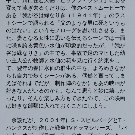
中で、川に住む大物「ビッグフィッシュ」に姿を
変えて泳ぎ去るくだりは、僕のベストムービーで
ある「我が谷は緑なりき（１９４１年）」のラス
トシーンで語られる「父のような男に死というも
のはない」というモノローグを思い出させる。ま
た、妻となる女性に思いを伝えるシーンでは一面
に咲き誇る黄色い水仙が印象的だったが、「我が
谷は緑なりき」の中でも、事故で足のマヒした幼
い主人公が牧師と水仙の花を見に行く約束をし
て、翌年の春に水仙の群生の中を、よろめきなが
らも自力で歩くシーンがある。偶然と言ってしま
えばそれまでだが、制作陣のなかにもあの映画が
好きな人がいるのかも、なんて思うと妙に嬉しか
ったり。そんな楽しみ方もできたので、この映画
は好きな部類に入れておくことにしよう。
余談だが、２００１年にS・スピルバーグとT・
ハンクスが制作した戦争TVドラマシリーズ、「バ