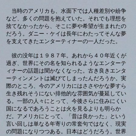
当時のアメリカも、水面下では人種差別や紛争
など、多くの問題を抱えていた。それでも理想を
捨てなかったから、そこに夢や希望が生まれたの
だろう。ダニー・ケイは長年にわたってそんな夢
を支えてきたエンターティナーの一人だった。
彼の没年は１９８７年。あれから４０年近くが
過ぎ、世界にその名を知られるようなエンターテ
ィナーの話題は聞かなくなった。古き良きエンタ
ーティンメントは滅びてしまったんだろうか。実
際のところ、今のアメリカにはささやかな夢すら
生き残れそうにない排他的な雰囲気が蔓延してい
る。一部の人々にとって、今後さらに住みにくい
国になるであろうことは火を見るよりも明らか
だ。アメリカにとって、「昔は良かった」という
言い回しは単なる年寄りの常套句ではなく、現実
の問題になりつつある。日本はどうだろう。世界