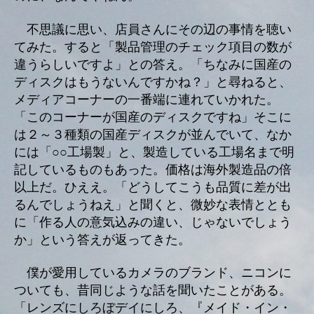
不思議に思い、店員さんにその辺の事情を聴い
てみた。すると「製品管理のチェック項目の数が
違うらしいですよ」との答え。「ちなみに国産の
ディスクはもうないんですかね？」と尋ねると、
メディアコーナーの一番端に連れていかれた。
「このコーナーが国産のディスクですね」そこに
は２～３種類の国産ディスクが並んでいて、なか
には「○○工場製」と、製造している工場名まで明
記しているものもあった。価格は海外製造品の倍
以上だ。ひええ。「どうしてこうも品質に差が出
るんでしょうねえ」と聞くと、微妙な表情ととも
に「作る人の意気込みの違い、じゃないでしょう
か」という答えが返ってきた。
僕が愛用しているカメラのブランド、ニコンに
ついても、昔同じような話を聞いたことがある。
「レンズにしろぼデイにしろ、『メイド・イン・