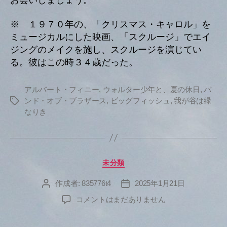
お会いしましょう。
※ １９７０年の、「クリスマス・キャロル」を
ミュージカルにした映画、「スクルージ」でエイ
ジングのメイクを施し、スクルージを演じてい
る。彼はこの時３４歳だった。
アルバート・フィニー
,
ウォルター少年と、夏の休日
,
バ
ンド・オブ・ブラザース
,
ビッグフィッシュ
,
我が谷は緑
タ
なりき
グ
カ
未分類
テ
ゴ
作成者:
835776t4
2025年1月21日
投
投
リ
稿
稿
へ
コメントはまだありません
ー
者
日
の