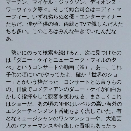
マーチン、マイケル・ジャクソン、ディオンヌ・
ワーウィック等々。そして総合司会はエディ・マ
ーフィー。いずれ劣らぬ名優・エンターティナー
たちだ。僕が子供の頃、両親とTVで親しんだ人た
ちも多い。このころはみんな生きていたんだな
あ。
勢いにのって検索を続けると、次に見つけたの
は「ダニー・ケイとニューヨーク・フィルの夕
べ」というコンサートの動画（※）。あー、これ
子供の頃にTVでやってたよ。確か「世界のショ
ー」とかいう枠だった。コンサートとは言うもの
の、俳優でコメディアンのダニー・ケイが面白お
かしく指揮をして観客を笑わせる、まさしくこれ
はショーだ。あの頃のNHKはレベルの高い海外の
エンターティンメント番組をよく流していた。有
名なミュージシャンのワンマンショーや、大道芸
人のパフォーマンスを特集した番組もあったっ