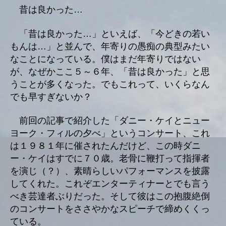
昔は良かった…
「昔は良かった…」といえば、「今どきの若い
もんは…」と並んで、年寄りの愚痴の典型みたい
なことになっている。僕はまだ年寄りではない
が、なぜかここ５～６年、「昔は良かった」と思
うことが多くなった。でもこれって、いくらなん
でも早すぎないか？
前回の記事で紹介した「ダニー・ケイとニュー
ヨーク・フィルの夕べ」というコンサート、これ
は１９８１年に催されたんだけど、この時ダニ
ー・ケイはすでに７０歳。老骨に鞭打って指揮者
を演じ（？）、素晴らしいパフォーマンスを披露
してくれた。これぞエンターティナーとでも言う
べき芸達者ぶりだった。そして彼はこの抱腹絶倒
のコンサートをささやかなスピーチで締めくくっ
ている。