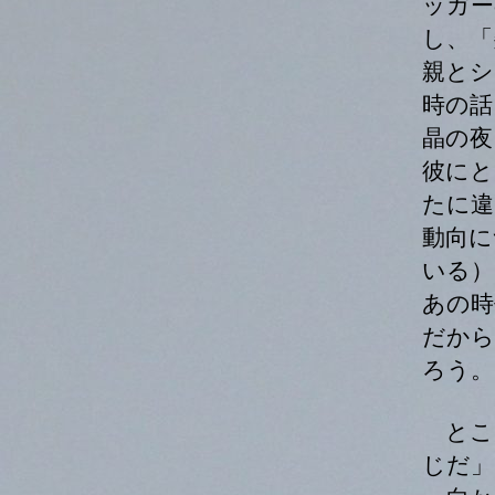
ッガー
し、「
親とシ
時の話
晶の夜
彼にと
たに違
動向に
いる）
あの時
だから
ろう。
とこ
じだ」