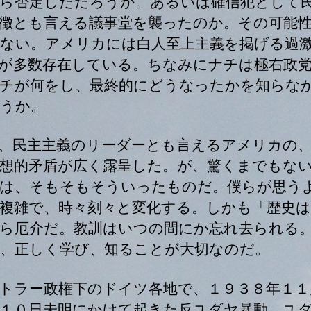
ら否定しただろうか。あるいは確信犯として
徴とも言える議事堂を襲ったのか。その可能
ない。アメリカには白人至上主義を掲げる過
が多数存在している。ちなみにナチは極右政
チが何をし、最終的にどうなったかを知らな
うか。
、民主主義のリーダーとも言えるアメリカの
想的矛盾が広く露呈した。が、驚くまでもな
は、そもそもそういったものだ。僕らが思う
複雑で、時々刻々と変化する。しかも「歴史は
ら厄介だ。教訓はいつの間にか忘れ去られる
、正しく学び、知ることが大切なのだ。
トラー政権下のドイツ各地で、１９３８年１１
１０日未明にかけて起きた反ユダヤ暴動。ユ