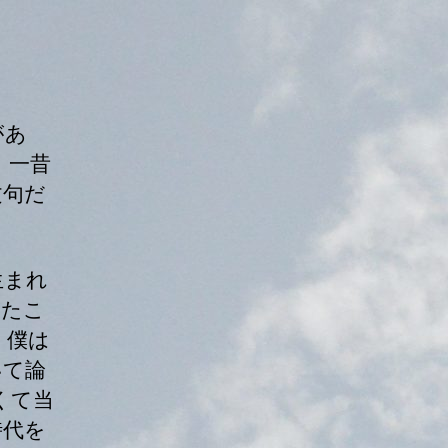
があ
、一昔
文句だ
生まれ
きたこ
。僕は
いて論
くて当
時代を