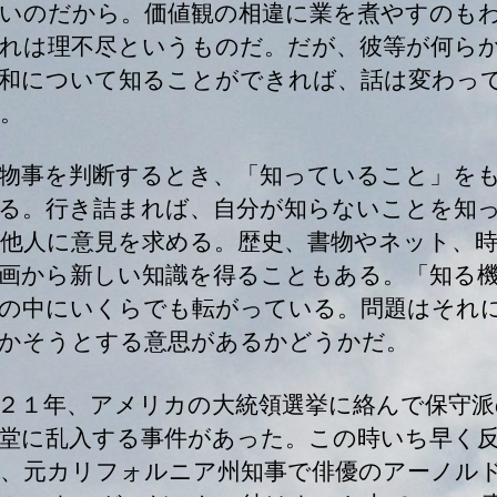
いのだから。価値観の相違に業を煮やすのも
れは理不尽というものだ。だが、彼等が何ら
和について知ることができれば、話は変わっ
。
物事を判断するとき、「知っていること」を
る。行き詰まれば、自分が知らないことを知
他人に意見を求める。歴史、書物やネット、
画から新しい知識を得ることもある。「知る
の中にいくらでも転がっている。問題はそれ
かそうとする意思があるかどうかだ。
２１年、アメリカの大統領選挙に絡んで保守派
堂に乱入する事件があった。この時いち早く
、元カリフォルニア州知事で俳優のアーノル