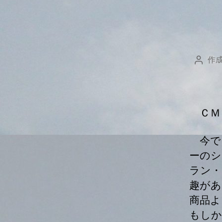
作成
投
稿
者
ＣＭ
今で
ーのシ
ラン・
趣があ
商品よ
もしか