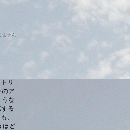
りません
ントリ
ンのア
ような
伝する
Ｍも、
うほど