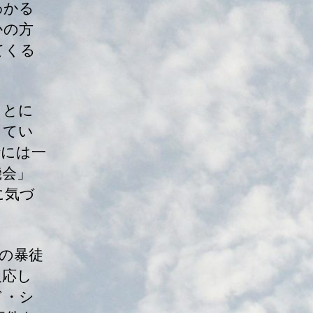
わかる
かの方
てくる
もとに
ってい
時には一
機会」
に気づ
の暴徒
反応し
ド・シ