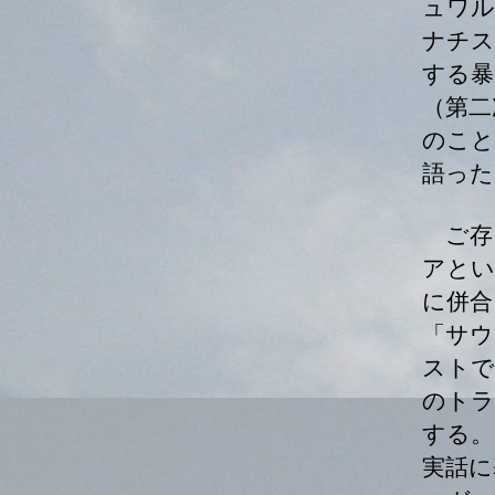
ュワル
ナチス
する暴
（第二
のこと
語った
ご存
アとい
に併合
「サウ
ストで
のトラ
する。
実話に