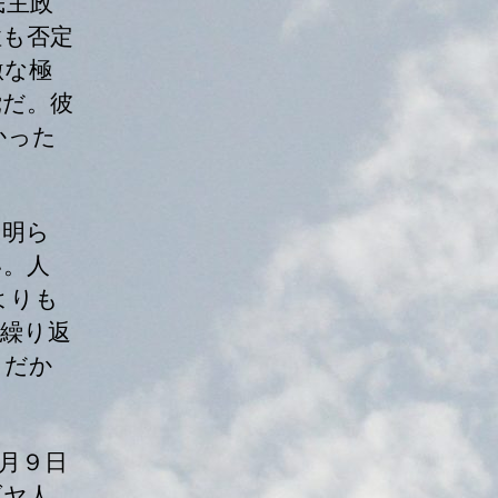
民主政
性も否定
激な極
党だ。彼
かった
、明ら
い。人
よりも
繰り返
。だか
月９日
ダヤ人