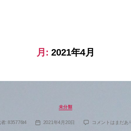
月:
2021年4月
カ
未分類
テ
ゴ
へ
者:
835776t4
2021年4月20日
コメントはまだあ
投
リ
の
ー
稿