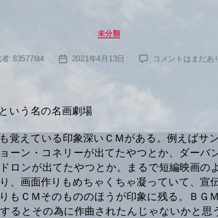
カ
未分類
テ
ゴ
へ
者:
835776t4
2021年4月13日
コメントはまだあ
投
リ
の
ー
稿
日
という名の名画劇場
も覚えている印象深いＣＭがある。例えばサ
ョーン・コネリーが出てたやつとか、ダーバ
ドロンが出てたやつとか。まるで短編映画の
り、画面作りもめちゃくちゃ凝っていて、宣
りもＣＭそのもののほうが印象に残る。ＢＧ
するとその為に作曲されたんじゃないかと思