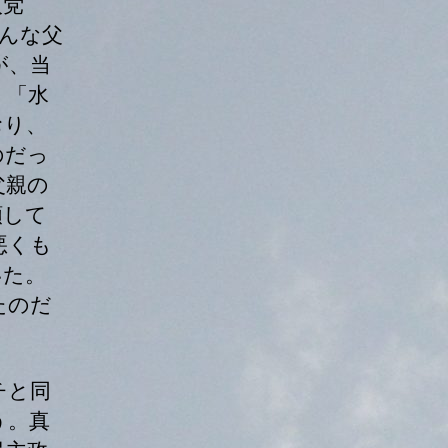
入党
んな父
が、当
。「水
おり、
のだっ
父親の
頼して
悪くも
いた。
たのだ
チと同
う。真