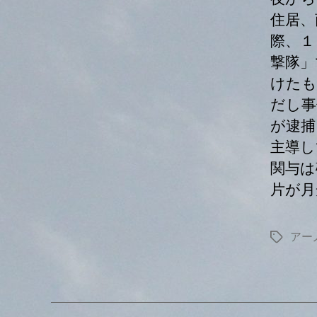
住居、
際、１
撃隊」
けたも
だし事
が逮捕
主導し
関与は
片が月
アー
タ
グ