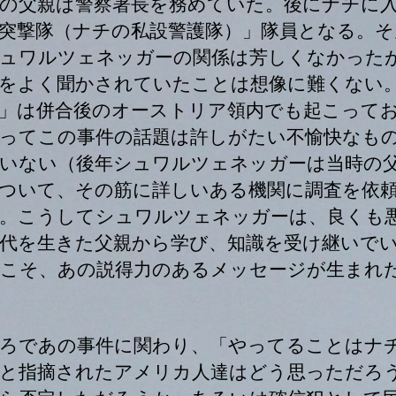
の父親は警察署長を務めていた。後にナチに
突撃隊（ナチの私設警護隊）」隊員となる。そ
ュワルツェネッガーの関係は芳しくなかった
をよく聞かされていたことは想像に難くない
」は併合後のオーストリア領内でも起こって
ってこの事件の話題は許しがたい不愉快なも
いない（後年シュワルツェネッガーは当時の
ついて、その筋に詳しいある機関に調査を依
。こうしてシュワルツェネッガーは、良くも
代を生きた父親から学び、知識を受け継いで
こそ、あの説得力のあるメッセージが生まれ
ろであの事件に関わり、「やってることはナ
と指摘されたアメリカ人達はどう思っただろ