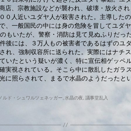
商店、宗教施設などが襲われ、破壊・放火され
００人近いユダヤ人が殺害された。主導した
で、一般国民の中には身の危険を冒してユダ
のもいたが、警察・消防は見て見ぬふりだっ
件後には、３万人もの被害者であるはずのユ
され、強制収容所に送られた。実際にはナチ
ていたという疑いが濃く、特に宣伝相ゲッペ
確実視されている。そこら中に散乱したガラ
光に照らされて、まるで水晶のようだったと
ノルド・シュワルツェネッガー
,
水晶の夜
,
議事堂乱入