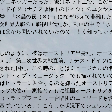
ツェネッガーだった。彼はネット上で、この
・ドイツ（ナチス政権下のドイツ）のユダヤ
挙、「水晶の夜（※）」になぞらえて非難し
次世界大戦の）戦後世代だが、動画の中で「水
は父から聞かされていたので、よく知ってい
。
じのように、彼はオーストリア出身だ。オー
えば、第二次世界大戦直前、ナチス・ドイツ
された国だ。この時のことはミュージカルの
ンド・オブ・ミュージック」でも描かれてい
はヒトラーに迎合するのを嫌ったオーストリ
ップ大佐が、家族とともに祖国オーストリア
（トラップファミリー合唱団のエピソードも
基づいている。）こうした状況下でシュワル