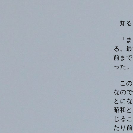
者
知る
「ま
る。最
前まで
った。
この
なので
とにな
昭和と
じるこ
たり前