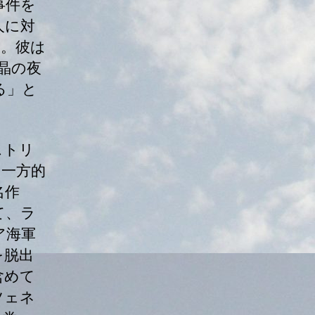
事件を
人に対
た。彼は
晶の夜
る」と
ストリ
に一方的
名作
て、ラ
ア海軍
を脱出
含めて
ツェネ