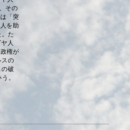
、その
のは「突
ヤ人を助
た。た
ダヤ人
ス政権が
ルスの
スの破
いう。