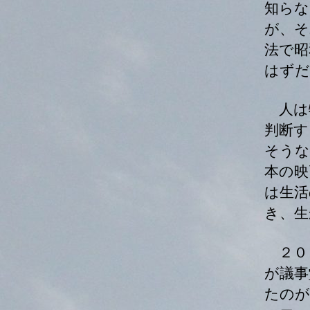
知らな
が、そ
法で昭
はずだ
人は
判断す
そうな
本の映
は生活
き、生
２０
が議事
たのが