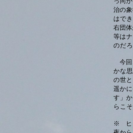
っ向か
治の象
はでき
右団体
等はナ
のだろ
今回
かな思
の世と
遥かに
す」か
らこそ
※ ヒ
夜から