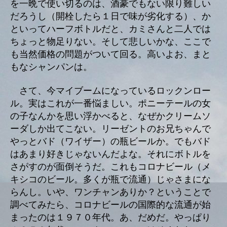
を一晩で使い切るのは、酒豪でもない限り難しい
だろうし（開栓したら１日で味が劣化する）、か
といってハーフボトルだと、カミさんと二人では
ちょっと物足りない。そして悲しいかな、ここで
も当然価格の問題がついて回る。高いよお、まと
もなシャンパンは。
さて、今マイブームになっているロックンロー
ル。実はこれが一番悩ましい。ポニーテールの女
の子なんかを思い浮かべると、なぜかクリームソ
ーダしか出てこない。リーゼントのお兄ちゃんで
やっとバド（ワイザー）の瓶ビールか。でもバド
はあまり好きじゃないんだよな。それにボトルを
さがすのが面倒そうだ。これもコロナビール（メ
キシコのビール。多くが瓶で流通）じゃさまにな
らんし。いや、ワンチャンありか？ということで
調べてみたら、コロナビールの国際的な流通が始
まったのは１９７０年代。あ、だめだ。やっぱり