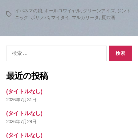
イパネマの娘
,
キールロワイヤル
,
グリーンアイズ
,
ジント
タ
ニック
,
ボサノバ
,
マイタイ
,
マルガリータ
,
夏の酒
グ
検
索
対
象:
最近の投稿
(タイトルなし)
2026年7月31日
(タイトルなし)
2026年7月29日
(タイトルなし)