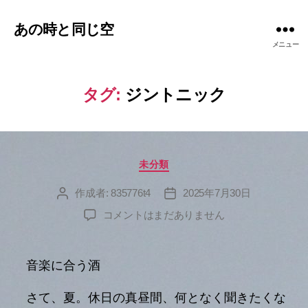
あの時と同じ空
メニュー
タグ:
ジントニック
カ
未分類
テ
ゴ
作成者:
835776t4
2025年7月30日
投
投
リ
稿
稿
へ
コメントはまだありません
ー
者
日
の
音楽に合う酒
さて、夏。休日の真昼間、何となく聞きたくな