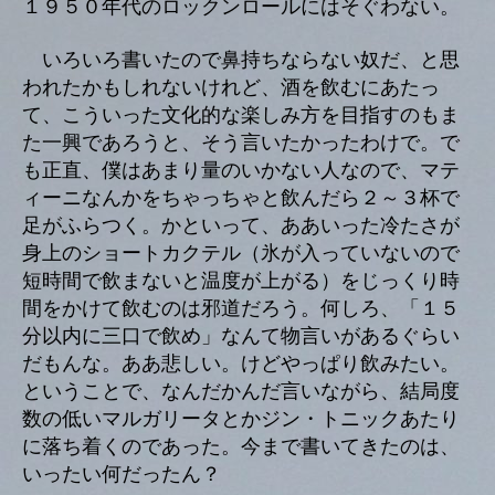
１９５０年代のロックンロールにはそぐわない。
いろいろ書いたので鼻持ちならない奴だ、と思
われたかもしれないけれど、酒を飲むにあたっ
て、こういった文化的な楽しみ方を目指すのもま
た一興であろうと、そう言いたかったわけで。で
も正直、僕はあまり量のいかない人なので、マテ
ィーニなんかをちゃっちゃと飲んだら２～３杯で
足がふらつく。かといって、ああいった冷たさが
身上のショートカクテル（氷が入っていないので
短時間で飲まないと温度が上がる）をじっくり時
間をかけて飲むのは邪道だろう。何しろ、「１５
分以内に三口で飲め」なんて物言いがあるぐらい
だもんな。ああ悲しい。けどやっぱり飲みたい。
ということで、なんだかんだ言いながら、結局度
数の低いマルガリータとかジン・トニックあたり
に落ち着くのであった。今まで書いてきたのは、
いったい何だったん？